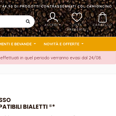
I € 44,90 DI PRODOTTI CONTRASSEGNATI COL CAMIONCINO
ACCEDI
LISTA
CARRELLO
PREFERITI
MENTI E BEVANDE
NOVITÀ E OFFERTE
i effettuati in quel periodo verranno evasi dal 24/08.
ESSO
TIBILI BIALETTI ®*