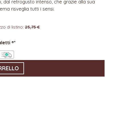
o, dal retrogusto intenso, che grazie alla sua
ema risveglia tutti i sensi.
zo di listino:
25,75 €
letti ®*
RRELLO