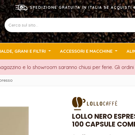
SPEDIZIONE GRATUITA IN ITALIA SE ACQUIST
IALDE, GRANI E FILTRI
ACCESSORI E MACCHINE
ALI
 magazzino e lo showroom saranno chiusi per ferie. Gli ordin
spresso
LOLLO NERO ESPR
100 CAPSULE COMPA