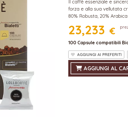
Il caffè essenziale e sincer
forza e alla sua vellutata cr
80% Robusta, 20% Arabica
23,233
prez
€
100 Capsule compatibili Bia
AGGIUNGI AI PREFERITI
AGGIUNGI AL CA