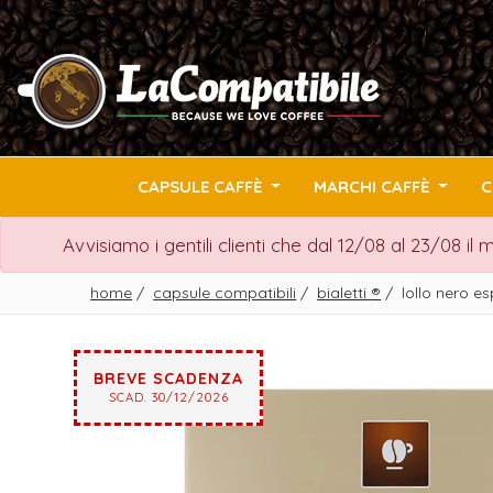
CAPSULE CAFFÈ
MARCHI CAFFÈ
C
Avvisiamo i gentili clienti che dal 12/08 al 23/08 il
home
/
capsule compatibili
/
bialetti
®
/
lollo nero e
BREVE SCADENZA
SCAD. 30/12/2026