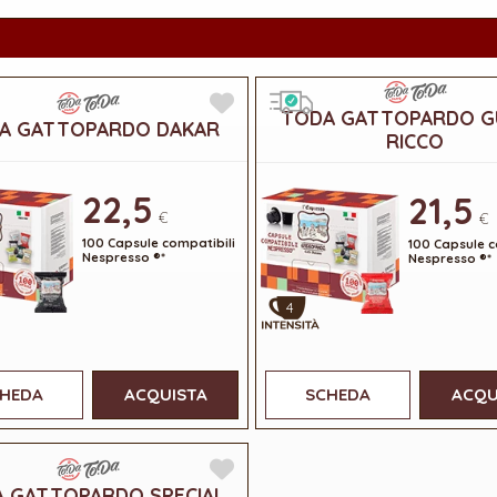
TODA GATTOPARDO 
A GATTOPARDO DAKAR
RICCO
22,5
21,5
€
€
100 Capsule compatibili
100 Capsule c
Nespresso ®*
Nespresso ®*
4
HEDA
ACQUISTA
SCHEDA
ACQU
 GATTOPARDO SPECIAL