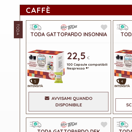
CAFFÈ
TODA
TODA GATTOPARDO INSONNIA
TOD
22,5
€
100 Capsule compatibili
Nespresso ®*
5
4
AVVISAMI QUANDO
DISPONIBILE
SC
TODA GATTOPARDO DEK
TODA