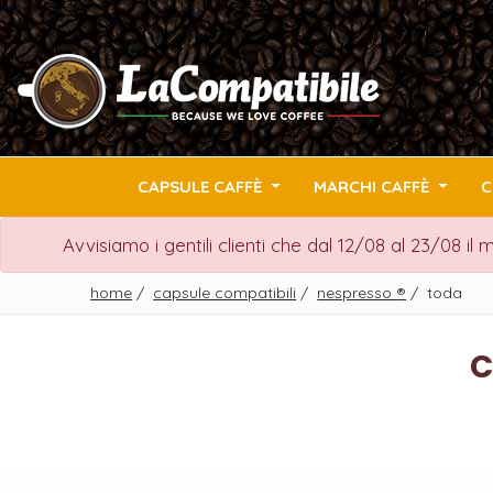
CAPSULE CAFFÈ
MARCHI CAFFÈ
C
Avvisiamo i gentili clienti che dal 12/08 al 23/08 il
home
/
capsule compatibili
/
nespresso
®
/
toda
C