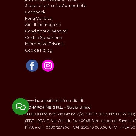
Scopri di più su LaCompatibile
Cashback
Punti Vendita
Apri il tuo negozio
Condizioni di vendita
Costi e Spedizione
Informativa Privacy
Cookie Policy
www.lacompatibile.it è un sito di:
MONARCH MB S.R.L. - Socio Unico
SEDE OPERATIVA: Via Grazia 7/A, 40069 ZOLA PREDOSA (BO)
SEDE LEGALE: Via Calindri 26, 40068 San Lazzaro di Savena (
P.IVA e C.F. 03807251206 - CAP.SOC. 10.000,00 € I.V. - REA B
I Cookie ci permettono di migliorare la tua es