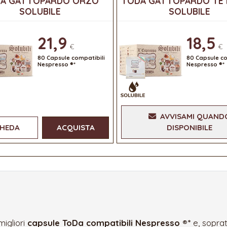
A GATTOPARDO ORZO
TODA GATTOPARDO TÈ 
SOLUBILE
SOLUBILE
21,9
18,5
€
€
80 Capsule compatibili
80 Capsule co
Nespresso ®*
Nespresso ®*
AVVISAMI QUAND
HEDA
ACQUISTA
DISPONIBILE
migliori
capsule ToDa compatibili Nespresso ®*
e, sopra