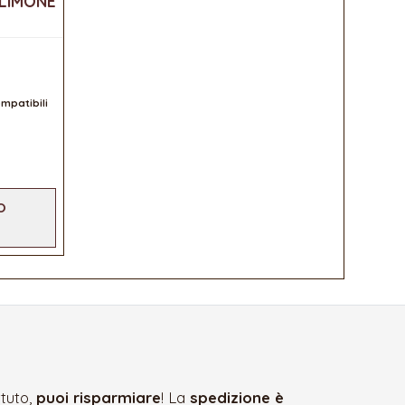
LIMONE
mpatibili
O
ttuto,
puoi risparmiare
! La
spedizione è