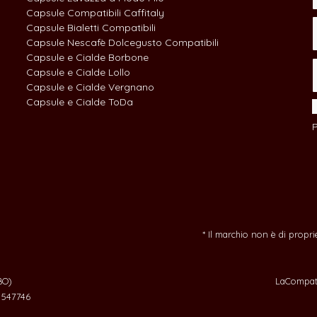
Capsule Compatibili Caffitaly
Capsule Bialetti Compatibili
Capsule Nescafè Dolcegusto Compatibili
Capsule e Cialde Borbone
Capsule e Cialde Lollo
Capsule e Cialde Vergnano
Capsule e Cialde ToDa
P
* Il marchio non è di propr
BO)
LaCompati
O 547746
perienza utente. Continuando a navigare su questo sito accetti il lo