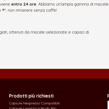
viene
entro 24 ore
. Abbiamo un’ampia gamma di miscel
 ®*, non rimanere senza caffè!
ati, ottenuti da miscele selezionate e capaci di
Prodotti più richiesti
Capsule Nespresso Compatibili
Capsule Lavazza a Modo Mio