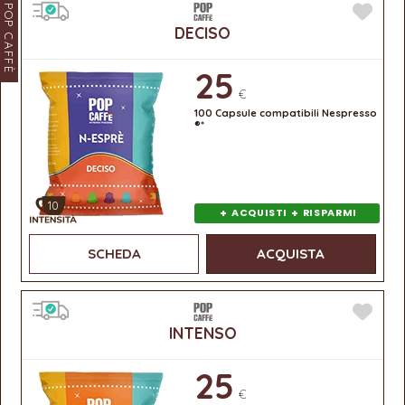
POP CAFFÈ
DECISO
25
€
100 Capsule compatibili Nespresso
®*
10
+
+
ACQUISTI
RISPARMI
SCHEDA
ACQUISTA
INTENSO
25
€