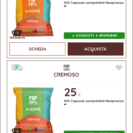
100 Capsule compatibili Nespresso
®*
9
+
+
ACQUISTI
RISPARMI
SCHEDA
ACQUISTA
CREMOSO
25
€
100 Capsule compatibili Nespresso
®*
8