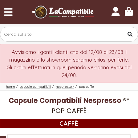
Avvisiamo i gentili clienti che dal 12/08 al 23/08 il
magazzino e lo showroom saranno chiusi per ferie.
Gli ordini effettuati in quel periodo verranno evasi dal
24/08.
home
/
capsule compatibili
/
nespresso
®
/
pop caffè
Capsule Compatibili Nespresso
®*
POP CAFFÈ
CAFFÈ