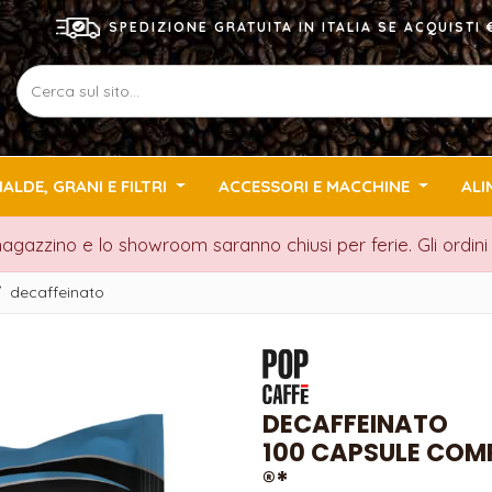
SPEDIZIONE GRATUITA IN ITALIA SE ACQUIST
IALDE, GRANI E FILTRI
ACCESSORI E MACCHINE
ALI
 magazzino e lo showroom saranno chiusi per ferie. Gli ordin
/
decaffeinato
DECAFFEINATO
100 CAPSULE COM
®*