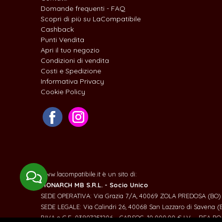
Domande frequenti - FAQ
Scopri di più su LaCompatibile
Cashback
Punti Vendita
Apri il tuo negozio
Condizioni di vendita
Costi e Spedizione
Informativa Privacy
Cookie Policy
www.lacompatibile.it è un sito di:
MONARCH MB S.R.L. - Socio Unico
SEDE OPERATIVA: Via Grazia 7/A, 40069 ZOLA PREDOSA (BO)
SEDE LEGALE: Via Calindri 26, 40068 San Lazzaro di Savena (
P.IVA e C.F. 03807251206 - CAP.SOC. 10.000,00 € I.V. - REA B