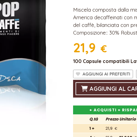
Miscela composta dalla mis
America decaffeinati con m
del caffè, bilanciata con pre
Composizione:: 30% Robust
21,9
€
100 Capsule compatibili L
AGGIUNGI AI PREFERITI
AGGIUNGI AL CA
+ ACQUISTI + RISPA
Q.tà
Prezzo
Unitario
1 +
21,9
€