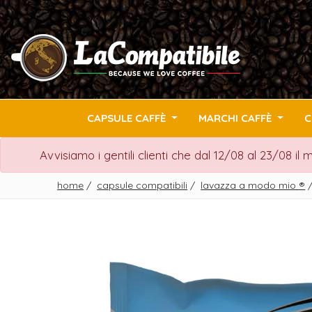
CAPSULE CAFFÈ
MARCHI CAFFÈ
C
Avvisiamo i gentili clienti che dal 12/08 al 23/08 il
home
/
capsule compatibili
/
lavazza a modo mio
®