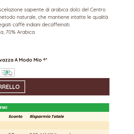
celazione sapiente di arabica dolci del Centro
etodo naturale, che mantiene intatte le qualità
giati caffè indiani decaffeinati.
a, 70% Arabica
avazza A Modo Mio ®*
RRELLO
RMI
Sconto
Risparmio
Totale