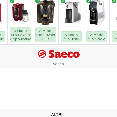
A Modo
A Modo
o
Mio Favola
Mio Favola
A Modo
A Modo
ola
Cappuccino
Plus
Mio Jolie
Mio Magia
M
Saeco