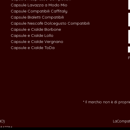
Capsule Lavazza a Modo Mio
Capsule Compatibili Caffitaly
Capsule Bialetti Compatibili
Capsule Nescafè Dolcegusto Compatibili
Capsule e Cialde Borbone
Capsule e Cialde Lollo
Capsule e Cialde Vergnano
Capsule e Cialde ToDa
P
* Il marchio non è di propr
BO)
LaCompati
O 547746