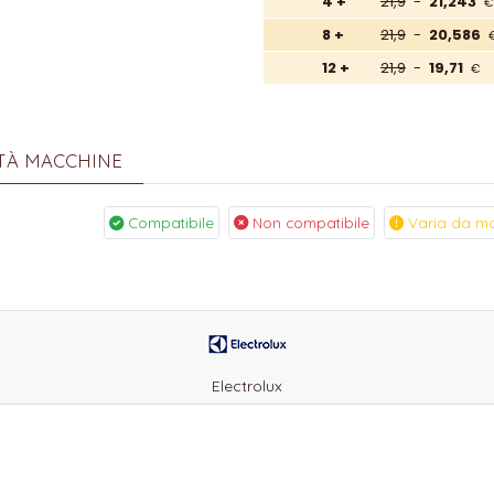
4 +
21,9
-
21,243
€
8 +
21,9
-
20,586
12 +
21,9
-
19,71
€
ITÀ MACCHINE
Compatibile
Non compatibile
Varia da ma
i
Electrolux