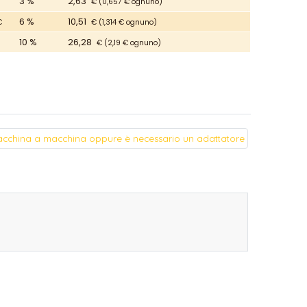
3 %
2,63
€
(0,657 € ognuno)
6 %
10,51
€
€
(1,314 € ognuno)
10 %
26,28
€
(2,19 € ognuno)
cchina a macchina oppure è necessario un adattatore