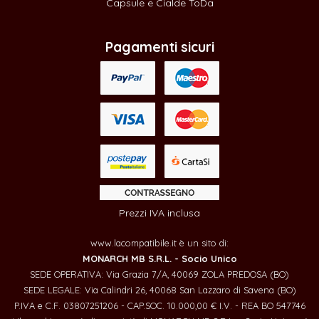
Capsule e Cialde ToDa
Pagamenti sicuri
Prezzi IVA inclusa
www.lacompatibile.it è un sito di:
MONARCH MB S.R.L. - Socio Unico
SEDE OPERATIVA: Via Grazia 7/A, 40069 ZOLA PREDOSA (BO)
SEDE LEGALE: Via Calindri 26, 40068 San Lazzaro di Savena (BO)
P.IVA e C.F. 03807251206 - CAP.SOC. 10.000,00 € I.V. - REA BO 547746