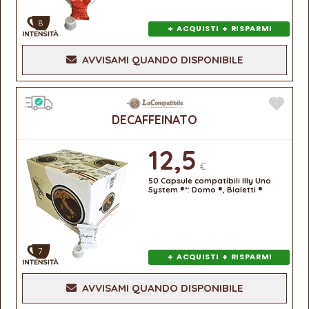
8
+
+
ACQUISTI
RISPARMI
AVVISAMI QUANDO DISPONIBILE
DECAFFEINATO
12,5
€
50 Capsule compatibili Illy Uno
System ®*: Domo ®, Bialetti ®
7
+
+
ACQUISTI
RISPARMI
AVVISAMI QUANDO DISPONIBILE