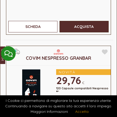
SCHEDA
ACQUISTA
COVIM
COVIM NESPRESSO GRANBAR
NOVITÀ
29,76
€
120 Capsule compatibili Nespresso
®*
I Cookie ci permettono di migliorare la tua esperienza utente.
Continuando a navigare su questo sito accetti il loro impiego.
Maggiori Informazioni
Accetto