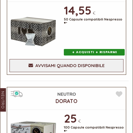
14,55
€
50 Capsule compatibili Nespresso
®*
+
+
ACQUISTI
RISPARMI
AVVISAMI QUANDO DISPONIBILE
NEUTRO
DORATO
25
€
100 Capsule compatibili Nespresso
®*