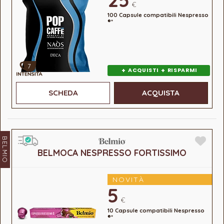
€
100 Capsule compatibili Nespresso
®*
7
+
+
ACQUISTI
RISPARMI
SCHEDA
ACQUISTA
BELMIO
BELMOCA NESPRESSO FORTISSIMO
NOVITÀ
5
€
10 Capsule compatibili Nespresso
®*