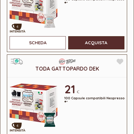
®*
4
SCHEDA
ACQUISTA
TODA GATTOPARDO DEK
21
€
100 Capsule compatibili Nespresso
®*
4