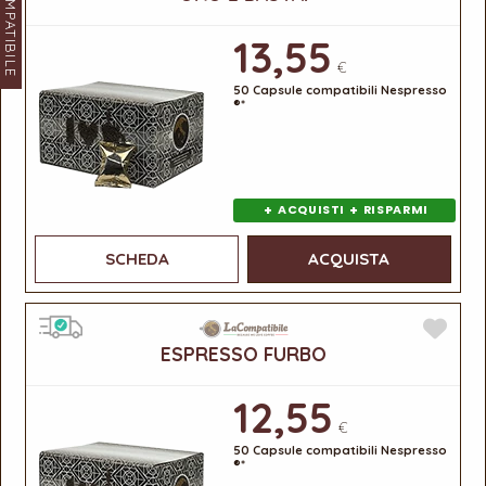
LACOMPATIBILE
13,55
€
50 Capsule compatibili Nespresso
®*
+
+
ACQUISTI
RISPARMI
SCHEDA
ACQUISTA
ESPRESSO FURBO
12,55
€
50 Capsule compatibili Nespresso
®*