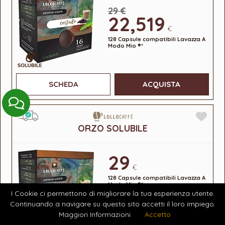
29 €
22,519
€
128 Capsule compatibili Lavazza A
Modo Mio ®*
SCHEDA
ACQUISTA
ORZO SOLUBILE
29
€
128 Capsule compatibili Lavazza A
Modo Mio ®*
I Cookie ci permettono di migliorare la tua esperienza utente.
Continuando a navigare su questo sito accetti il loro impiego.
Maggiori Informazioni
Accetto