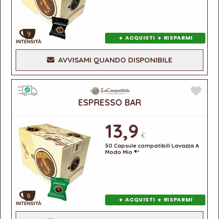
9
+
+
ACQUISTI
RISPARMI
AVVISAMI QUANDO DISPONIBILE
ESPRESSO BAR
13,9
€
50 Capsule compatibili Lavazza A
Modo Mio ®*
8
+
+
ACQUISTI
RISPARMI