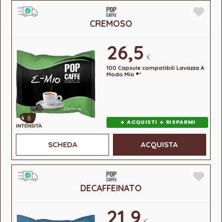
CREMOSO
26,5
€
100 Capsule compatibili Lavazza A
Modo Mio ®*
8
+
+
ACQUISTI
RISPARMI
SCHEDA
ACQUISTA
DECAFFEINATO
21,9
€