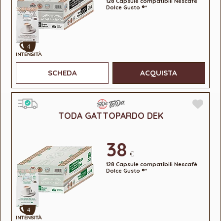
128 Capsule compatibili Nescafè
Dolce Gusto ®*
4
SCHEDA
ACQUISTA
TODA GATTOPARDO DEK
38
€
128 Capsule compatibili Nescafè
Dolce Gusto ®*
4