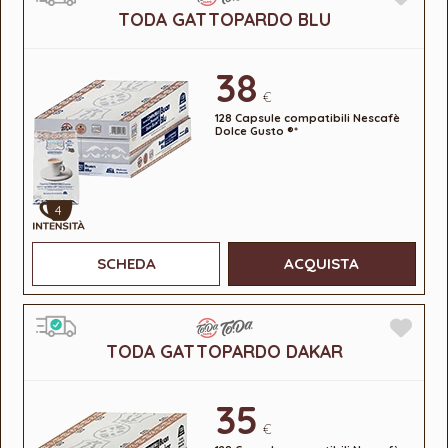
TODA GATTOPARDO BLU
38
€
128 Capsule compatibili Nescafè
Dolce Gusto ®*
4
SCHEDA
ACQUISTA
TODA GATTOPARDO DAKAR
35
€