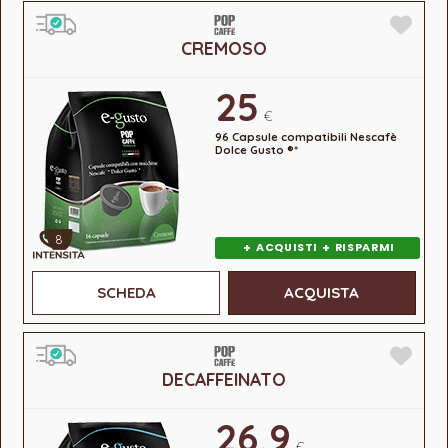
CREMOSO
25
€
96 Capsule compatibili Nescafè
Dolce Gusto ®*
8
+
+
ACQUISTI
RISPARMI
SCHEDA
ACQUISTA
DECAFFEINATO
26,9
€