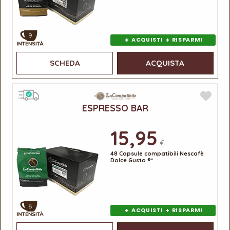
9
+
+
ACQUISTI
RISPARMI
SCHEDA
ACQUISTA
ESPRESSO BAR
15,95
€
48 Capsule compatibili Nescafè
Dolce Gusto ®*
8
+
+
ACQUISTI
RISPARMI