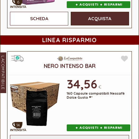
6
+
+
ACQUISTI
RISPARMI
SCHEDA
ACQUISTA
LINEA RISPARMIO
LACOMPATIBILE
NERO INTENSO BAR
34,56
€
160 Capsule compatibili Nescafè
Dolce Gusto ®*
14
+
+
ACQUISTI
RISPARMI