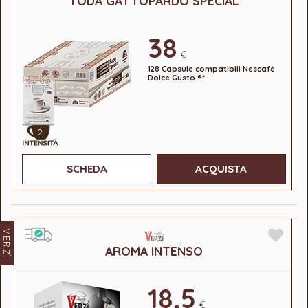
TODA GATTOPARDO SPECIAL
38
€
128 Capsule compatibili Nescafè
Dolce Gusto ®*
2
SCHEDA
ACQUISTA
VERZÌ
AROMA INTENSO
18,5
€