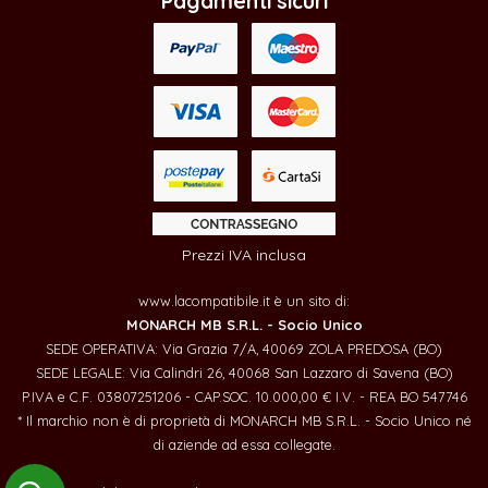
Pagamenti sicuri
Prezzi IVA inclusa
www.lacompatibile.it è un sito di:
MONARCH MB S.R.L. - Socio Unico
SEDE OPERATIVA: Via Grazia 7/A, 40069 ZOLA PREDOSA (BO)
SEDE LEGALE: Via Calindri 26, 40068 San Lazzaro di Savena (BO)
P.IVA e C.F. 03807251206 - CAP.SOC. 10.000,00 € I.V. - REA BO 547746
* Il marchio non è di proprietà di MONARCH MB S.R.L. - Socio Unico né
di aziende ad essa collegate.