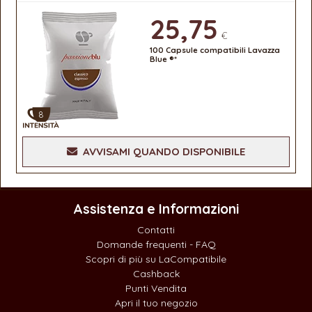
25,75
€
100 Capsule compatibili Lavazza
Blue ®*
8
AVVISAMI QUANDO DISPONIBILE
Assistenza e Informazioni
Contatti
Domande frequenti - FAQ
Scopri di più su LaCompatibile
Cashback
Punti Vendita
Apri il tuo negozio