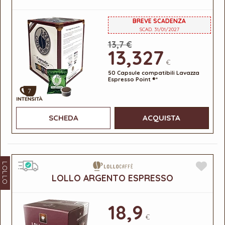
BREVE SCADENZA
SCAD. 31/01/2027
13,7 €
13,327
€
50 Capsule compatibili Lavazza
Espresso Point ®*
7
SCHEDA
ACQUISTA
LOLLO
LOLLO ARGENTO ESPRESSO
18,9
€