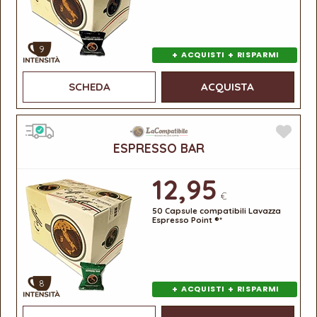
9
+
+
ACQUISTI
RISPARMI
SCHEDA
ACQUISTA
ESPRESSO BAR
12,95
€
50 Capsule compatibili Lavazza
Espresso Point ®*
8
+
+
ACQUISTI
RISPARMI