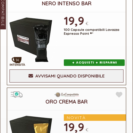
LACOMPATIBILE
NERO INTENSO BAR
19,9
€
100 Capsule compatibili Lavazza
Espresso Point ®*
14
+
+
ACQUISTI
RISPARMI
AVVISAMI QUANDO DISPONIBILE
ORO CREMA BAR
NOVITÀ
19,9
€