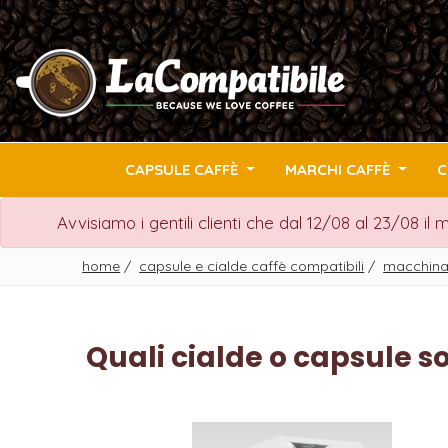
CAPSULE CAFFÈ
MARCHI CAFFÈ
C
Avvisiamo i gentili clienti che dal 12/08 al 23/08 il
home
/
capsule e cialde caffè compatibili
/
macchina
Quali cialde o capsule s