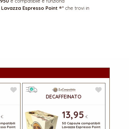
 950
è compatibile e funziona
i
Lavazza Espresso Point ®*
che trovi in
DECAFFEINATO
13,95
€
€
mpatibili
50 Capsule compatibili
sso Point
Lavazza Espresso Point