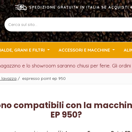
SPEDIZIONE GRATUITA IN ITALIA SE ACQUIST
IALDE, GRANI E FILTRI
ACCESSORI E MACCHINE
ALI
 magazzino e lo showroom saranno chiusi per ferie. Gli ordin
 lavazza
/
espresso point ep 950
ono compatibili con la macchi
EP 950?