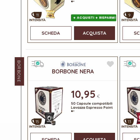
®*
11
9
+
+
ACQUISTI
RISPARMI
SCHEDA
ACQUISTA
SC
BORBONE
BORBONE NERA
10,95
€
50 Capsule compatibili
Lavazza Espresso Point
®*
15
13
SCHEDA
ACQUISTA
SC