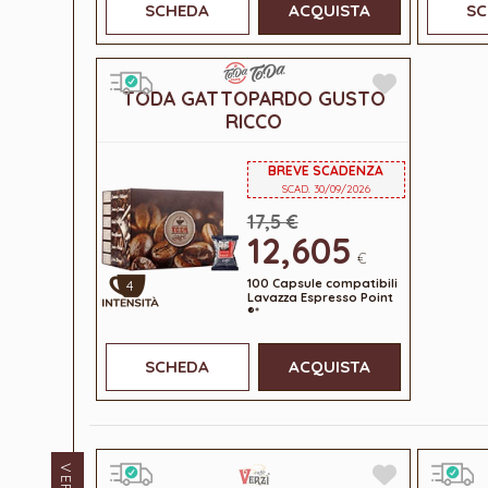
SCHEDA
ACQUISTA
SC
TODA GATTOPARDO GUSTO
RICCO
BREVE SCADENZA
SCAD. 30/09/2026
17,5 €
12,605
€
100 Capsule compatibili
4
Lavazza Espresso Point
®*
SCHEDA
ACQUISTA
VERZÌ