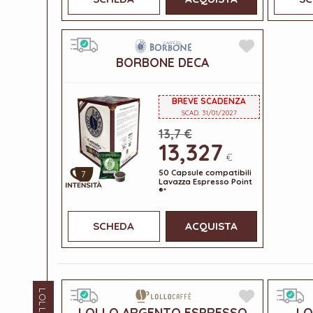
BORBONE DECA
BREVE SCADENZA
SCAD. 31/01/2027
13,7 €
13,327
€
50 Capsule compatibili
7
Lavazza Espresso Point
®*
SCHEDA
ACQUISTA
LOLLO
LOLLO ARGENTO ESPRESSO
LO