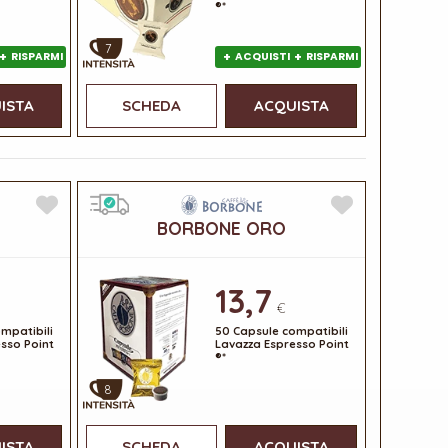
®*
7
+
+
+
RISPARMI
ACQUISTI
RISPARMI
ISTA
SCHEDA
ACQUISTA
BORBONE ORO
13,7
€
mpatibili
50 Capsule compatibili
sso Point
Lavazza Espresso Point
®*
8
ISTA
SCHEDA
ACQUISTA