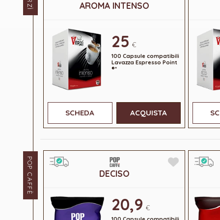
AROMA INTENSO
25
€
100 Capsule compatibili
Lavazza Espresso Point
®*
SCHEDA
ACQUISTA
SC
POP CAFFÈ
DECISO
20,9
€
100 Capsule compatibili