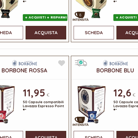
®*
®*
8
+
+
+
ACQUISTI
RISPARMI
ACQUISTI
HEDA
ACQUISTA
SCHEDA
ACQU
BORBONE ROSSA
BORBONE BLU
11,95
12,6
€
€
50 Capsule compatibili
50 Capsule co
Lavazza Espresso Point
Lavazza Espre
®*
®*
11
HEDA
ACQUISTA
SCHEDA
ACQU