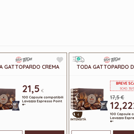
A GATTOPARDO CREMA
TODA GATTOPARDO D
BREVE S
21,5
SCAD. 30/
€
17,5 €
100 Capsule compatibili
Lavazza Espresso Point
12,22
®*
100 Capsule c
4
Lavazza Espre
®*