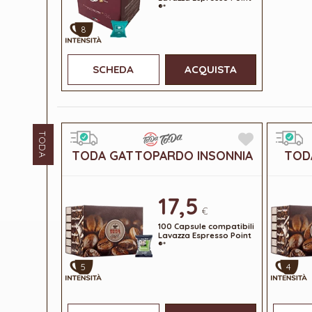
®*
8
SCHEDA
ACQUISTA
TODA
TODA GATTOPARDO INSONNIA
TOD
17,5
€
100 Capsule compatibili
Lavazza Espresso Point
®*
5
4