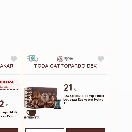
AKAR
TODA GATTOPARDO DEK
CADENZA
21
09/2026
€
100 Capsule compatibili
Lavazza Espresso Point
2
®*
€
ompatibili
4
sso Point