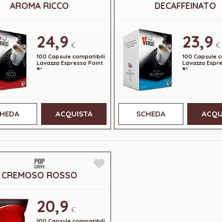
AROMA RICCO
DECAFFEINATO
24,9
23,9
€
€
100 Capsule compatibili
100 Capsule c
Lavazza Espresso Point
Lavazza Espre
®*
®*
HEDA
ACQUISTA
SCHEDA
ACQU
CREMOSO ROSSO
20,9
€
100 Capsule compatibili