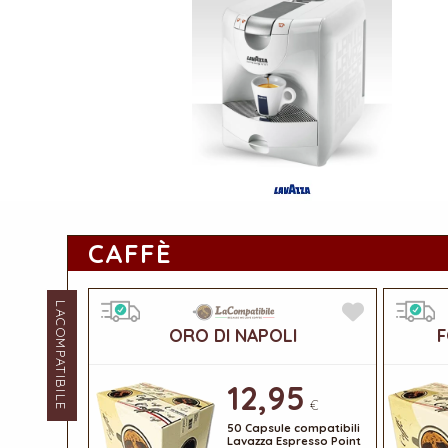
CAFFÈ
LACOMPATIBILE
ORO DI NAPOLI
F
12,95
€
50 Capsule compatibili
Lavazza Espresso Point