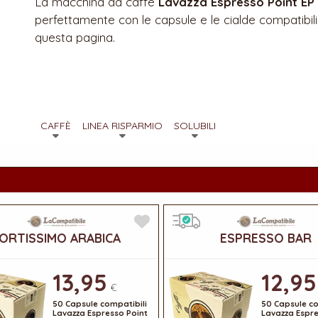
La macchina da caffè
Lavazza Espresso Point EP
perfettamente con le capsule e le cialde compatibil
questa pagina.
CAFFÈ
LINEA RISPARMIO
SOLUBILI
ORTISSIMO ARABICA
ESPRESSO BAR
13,95
12,95
€
50 Capsule compatibili
50 Capsule co
Lavazza Espresso Point
Lavazza Espre