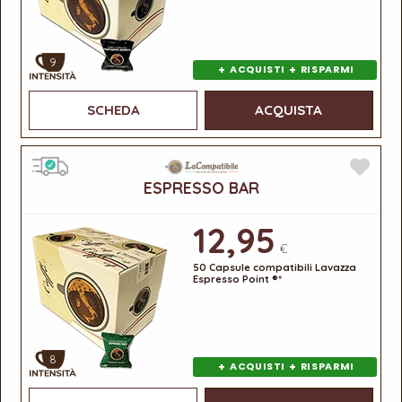
9
+
+
ACQUISTI
RISPARMI
SCHEDA
ACQUISTA
ESPRESSO BAR
12,95
€
50 Capsule compatibili Lavazza
Espresso Point ®*
8
+
+
ACQUISTI
RISPARMI