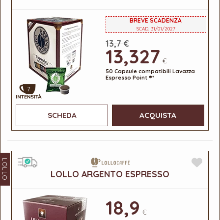
BREVE SCADENZA
SCAD. 31/01/2027
13,7 €
13,327
€
50 Capsule compatibili Lavazza
Espresso Point ®*
7
SCHEDA
ACQUISTA
LOLLO
LOLLO ARGENTO ESPRESSO
18,9
€