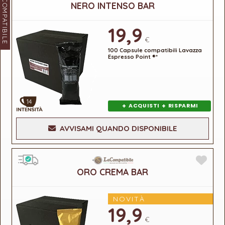
LACOMPATIBILE
NERO INTENSO BAR
19,9
€
100 Capsule compatibili Lavazza
Espresso Point ®*
14
+
+
ACQUISTI
RISPARMI
AVVISAMI QUANDO DISPONIBILE
ORO CREMA BAR
NOVITÀ
19,9
€