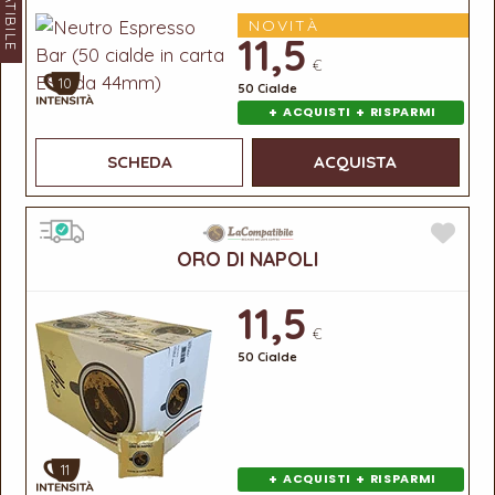
NOVITÀ
11,5
€
10
50 Cialde
+
+
ACQUISTI
RISPARMI
SCHEDA
ACQUISTA
ORO DI NAPOLI
11,5
€
50 Cialde
11
+
+
ACQUISTI
RISPARMI