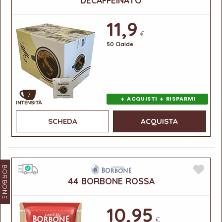
DECAFFEINATO
11,9
€
50 Cialde
7
+
+
ACQUISTI
RISPARMI
SCHEDA
ACQUISTA
BORBONE
44 BORBONE ROSSA
10,95
€