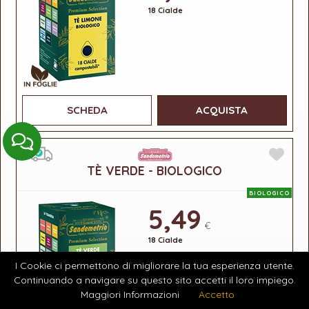
18 Cialde
SCHEDA
ACQUISTA
TÈ VERDE - BIOLOGICO
BIOLOGICO
5,49
€
18 Cialde
I Cookie ci permettono di migliorare la tua esperienza utente.
Continuando a navigare su questo sito accetti il loro impiego.
Maggiori Informazioni
Accetto