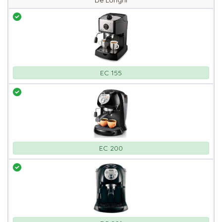
De Longhi
EC 155
EC 200