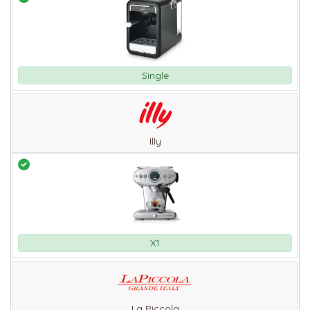
Single
Illy
X1
La Piccola