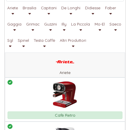
Ariete
Brasilia
Capitani
De Longhi
Didiesse
Faber
Gaggia
Grimac
Guzzini
Illy
La Piccola
Mo-El
Saeco
Sgl
Spinel
Testa Caffè
Altri Produttori
Ariete
Cafè Retro